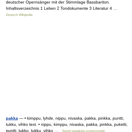
deutscher Opernsänger mit der Stimmlage Bassbariton.
Inhaltsverzeichnis 1 Leben 2 Tondokumente 3 Literatur 4 …
Deutsch Wikipedia
pakka
— • kimppu, lyhde, nippu, nivaska, pakka, pinkka, puntti,
tukku, vihko text. • nippu, kimppu, nivaska, pakka, pinkka, puketti,
puntti, tukko, tukku, vihko …
Suomi sanakirja synonyymejä