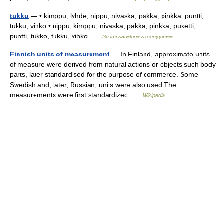
tukku
— • kimppu, lyhde, nippu, nivaska, pakka, pinkka, puntti,
tukku, vihko • nippu, kimppu, nivaska, pakka, pinkka, puketti,
puntti, tukko, tukku, vihko …
Suomi sanakirja synonyymejä
Finnish units of measurement
— In Finland, approximate units
of measure were derived from natural actions or objects such body
parts, later standardised for the purpose of commerce. Some
Swedish and, later, Russian, units were also used.The
measurements were first standardized …
Wikipedia