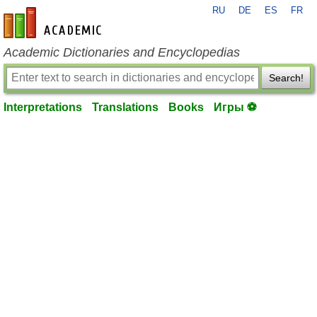
RU
DE
ES
FR
en-academic.com
Academic Dictionaries and Encyclopedias
Search!
Interpretations
Translations
Books
Игры ⚽