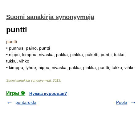
Suomi sanakirja synonyymejä
puntti
puntti
• punnus, paino, puntti
• nippu, kimppu, nivaska, pakka, pinkka, puketti, puntti, tukko,
tukku, vihko
• kimppu, lyhde, nippu, nivaska, pakka, pinkka, puntti, tukku, vihko
Suomi sanakirja synonyymejä
.
2013
.
Игры ⚽
Нужна курсовая?
puntaroida
Puola