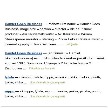
Hamlet Goes Business
— Infobox Film name = Hamlet Goes
Business image size = caption = director = Aki Kaurismäki
producer = Aki Kaurismäki writer = Aki Kaurismäki William
Shakespeare narrator = starring = Pirkka Pekka Petelius music =
cinematography = Timo Salminen… …
Wikipedia
Hamlet Goes Business
— (en finnois : « Hamlet
liikemaailmassa ») est un film finlandais réalisé par Aki Kaurismäki,
sorti en 1987. Sommaire 1 Synopsis 2 Fiche technique 3
Distribution …
Wikipédia en Français
lyhde
— • kimppu, lyhde, nippu, nivaska, pakka, pinkka, puntti,
tukku, vihko …
Suomi sanakirja synonyymejä
nippu
— • kimppu, lyhde, nippu, nivaska, pakka, pinkka, puntti,
tukku, vihko …
Suomi sanakirja synonyymejä