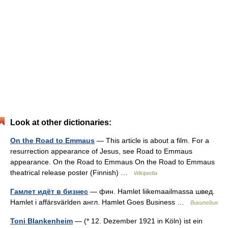
Look at other dictionaries:
On the Road to Emmaus
— This article is about a film. For a
resurrection appearance of Jesus, see Road to Emmaus
appearance. On the Road to Emmaus On the Road to Emmaus
theatrical release poster (Finnish) …
Wikipedia
Гамлет идёт в бизнес
— фин. Hamlet liikemaailmassa швед.
Hamlet i affärsvärlden англ. Hamlet Goes Business …
Википедия
Toni Blankenheim
— (* 12. Dezember 1921 in Köln) ist ein